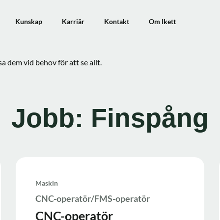
Kunskap
Karriär
Kontakt
Om Ikett
 dem vid behov för att se allt.
Jobb: Finspång
Maskin
CNC-operatör/FMS-operatör
CNC-operatör