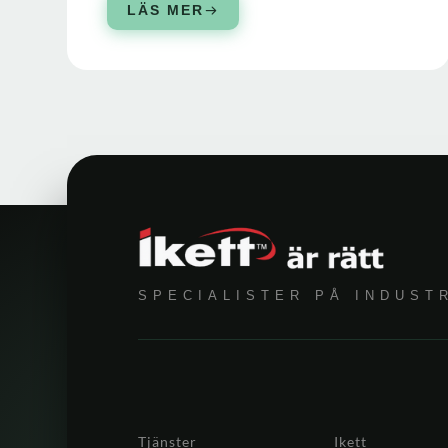
LÄS MER
SPECIALISTER PÅ INDUST
Tjänster
Ikett