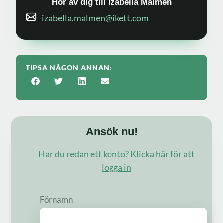
Hör av dig till Izabella Malmén
izabella.malmen@ikett.com
TIPSA NÅGON ANNAN:
Ansök nu!
Har du redan ett konto? Klicka här för att
logga in
Förnamn