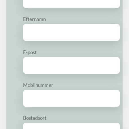
Efternamn
E-post
Mobilnummer
Bostadsort