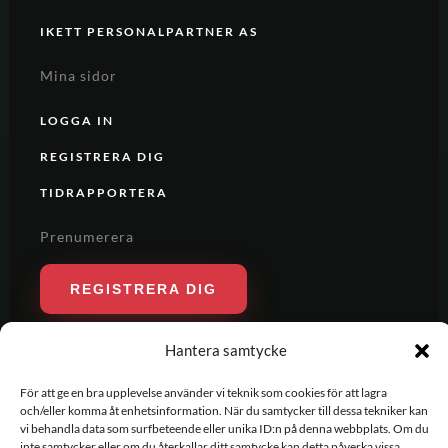
IKETT PERSONALPARTNER AS
Mina sidor
LOGGA IN
REGISTRERA DIG
TIDRAPPORTERA
Prenumerera
REGISTRERA DIG
Hantera samtycke
För att ge en bra upplevelse använder vi teknik som cookies för att lagra
och/eller komma åt enhetsinformation. När du samtycker till dessa tekniker kan
vi behandla data som surfbeteende eller unika ID:n på denna webbplats. Om du
inte samtycker eller om du återkallar ditt samtycke kan detta påverka vissa