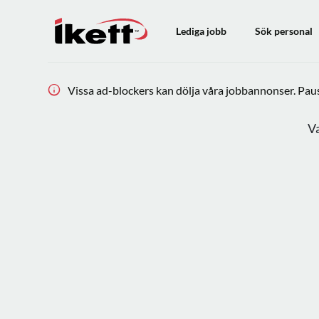
Lediga jobb
Sök personal
Vissa ad-blockers kan dölja våra jobbannonser. Pausa
Va