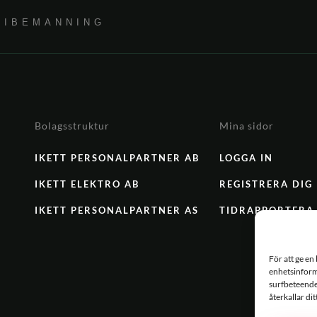
RIBEMANNING
Bolagsstruktur
Mina sidor
IKETT PERSONALPARTNER AB
LOGGA IN
IKETT ELEKTRO AB
REGISTRERA DIG
IKETT PERSONALPARTNER AS
TIDRAPPORTERA
För att ge en
enhetsinforma
surfbeteende
återkallar di