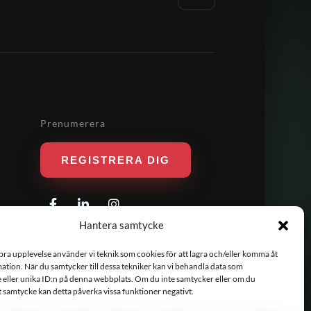
Prenumerera
REGISTRERA DIG
Hantera samtycke
 bra upplevelse använder vi teknik som cookies för att lagra och/eller komma åt
tion. När du samtycker till dessa tekniker kan vi behandla data som
 eller unika ID:n på denna webbplats. Om du inte samtycker eller om du
tt samtycke kan detta påverka vissa funktioner negativt.