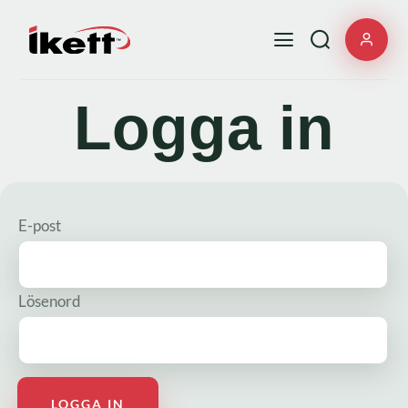
Logga in
E-post
Lösenord