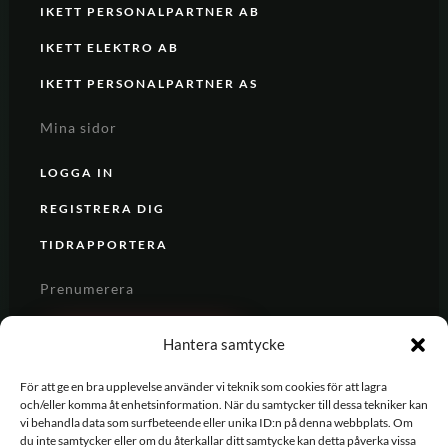
IKETT PERSONALPARTNER AB
IKETT ELEKTRO AB
IKETT PERSONALPARTNER AS
Mina sidor
LOGGA IN
REGISTRERA DIG
TIDRAPPORTERA
Prenumerera
REGISTRERA DIG
Hantera samtycke
För att ge en bra upplevelse använder vi teknik som cookies för att lagra
och/eller komma åt enhetsinformation. När du samtycker till dessa tekniker kan
vi behandla data som surfbeteende eller unika ID:n på denna webbplats. Om
du inte samtycker eller om du återkallar ditt samtycke kan detta påverka vissa