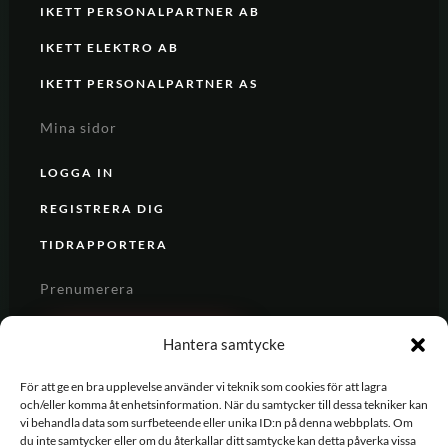
IKETT PERSONALPARTNER AB
IKETT ELEKTRO AB
IKETT PERSONALPARTNER AS
Mina sidor
LOGGA IN
REGISTRERA DIG
TIDRAPPORTERA
Prenumerera
REGISTRERA DIG
Hantera samtycke
För att ge en bra upplevelse använder vi teknik som cookies för att lagra
och/eller komma åt enhetsinformation. När du samtycker till dessa tekniker kan
vi behandla data som surfbeteende eller unika ID:n på denna webbplats. Om
du inte samtycker eller om du återkallar ditt samtycke kan detta påverka vissa