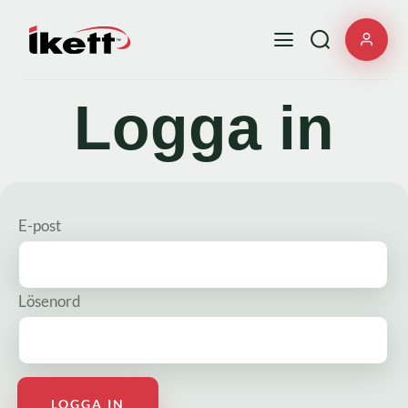
Logga in
E-post
Lösenord