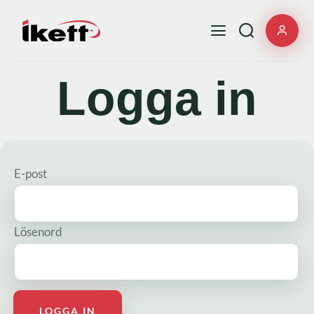
Logga in
E-post
Lösenord