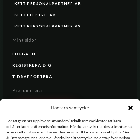
IKETT PERSONALPARTNER AB
IKETT ELEKTRO AB
IKETT PERSONALPARTNER AS
Mina sidor
LOGGA IN
REGISTRERA DIG
TIDRAPPORTERA
Prenumerera
REGISTRERA DIG
Hantera samtycke
För att ge en bra upplevelse använder vi teknik som cookies för att lagra
och/eller komma åt enhetsinformation. När du samtycker till dessa tekniker kan
vi behandla data som surfbeteende eller unika ID:n på denna webbplats. Om
du inte samtycker eller om du återkallar ditt samtycke kan detta påverka vissa