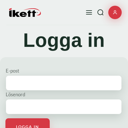
Logga in
E-post
Lösenord