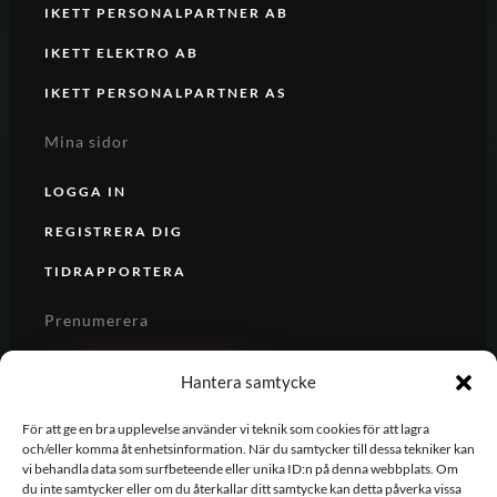
IKETT PERSONALPARTNER AB
IKETT ELEKTRO AB
IKETT PERSONALPARTNER AS
Mina sidor
LOGGA IN
REGISTRERA DIG
TIDRAPPORTERA
Prenumerera
REGISTRERA DIG
Hantera samtycke
För att ge en bra upplevelse använder vi teknik som cookies för att lagra
och/eller komma åt enhetsinformation. När du samtycker till dessa tekniker kan
vi behandla data som surfbeteende eller unika ID:n på denna webbplats. Om
du inte samtycker eller om du återkallar ditt samtycke kan detta påverka vissa