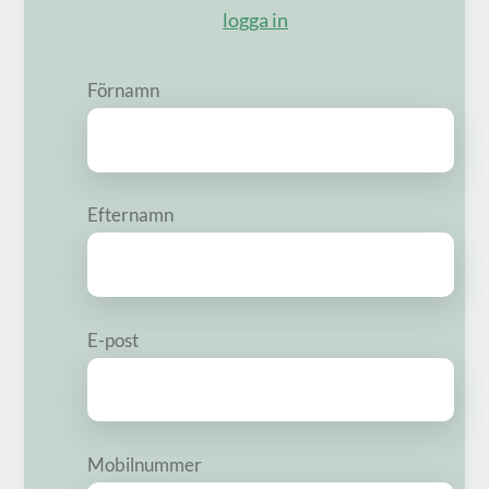
logga in
Förnamn
Efternamn
E-post
Mobilnummer