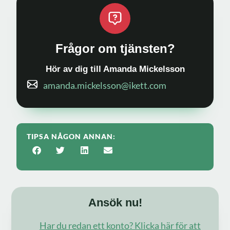
Frågor om tjänsten?
Hör av dig till Amanda Mickelsson
amanda.mickelsson@ikett.com
TIPSA NÅGON ANNAN:
Ansök nu!
Har du redan ett konto? Klicka här för att