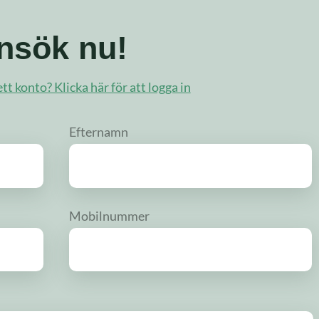
nsök nu!
tt konto? Klicka här för att logga in
Efternamn
Mobilnummer