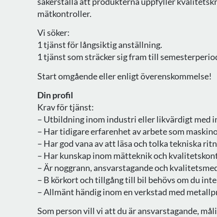
säkerställa att produkterna uppfyller kvalitets
mätkontroller.
Vi söker:
1 tjänst för långsiktig anställning.
1 tjänst som sträcker sig fram till semesterperio
Start omgående eller enligt överenskommelse!
Din profil
Krav för tjänst:
– Utbildning inom industri eller likvärdigt med
– Har tidigare erfarenhet av arbete som maskinop
– Har god vana av att läsa och tolka tekniska rit
– Har kunskap inom mätteknik och kvalitetskont
– Är noggrann, ansvarstagande och kvalitetsme
– B körkort och tillgång till bil behövs om du int
– Allmänt händig inom en verkstad med metallp
Som person vill vi att du är ansvarstagande, måli