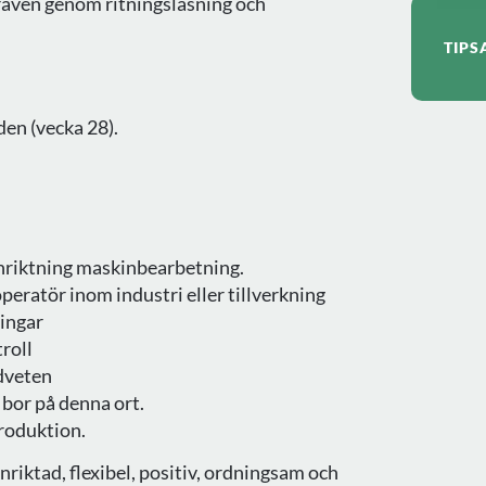
kraven genom ritningsläsning och
TIPS
den (vecka 28).
 inriktning maskinbearbetning.
eratör inom industri eller tillverkning
ningar
roll
dveten
e bor på denna ort.
roduktion.
nriktad, flexibel, positiv, ordningsam och