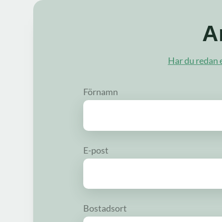
A
Har du redan e
Förnamn
E-post
Bostadsort