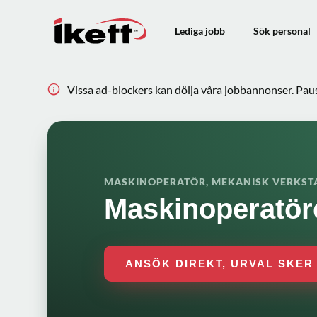
Lediga jobb
Sök personal
Vissa ad-blockers kan dölja våra jobbannonser. Pausa
MASKINOPERATÖR, MEKANISK VERKST
Maskinoperatöre
ANSÖK DIREKT, URVAL SKER