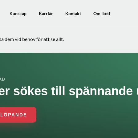
Kunskap
Karriär
Kontakt
Om Ikett
 dem vid behov för att se allt.
AD
r sökes till spännande
 LÖPANDE