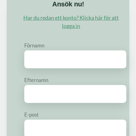
Ansök nu!
Har du redan ett konto? Klicka här för att
logga in
Förnamn
Efternamn
E-post