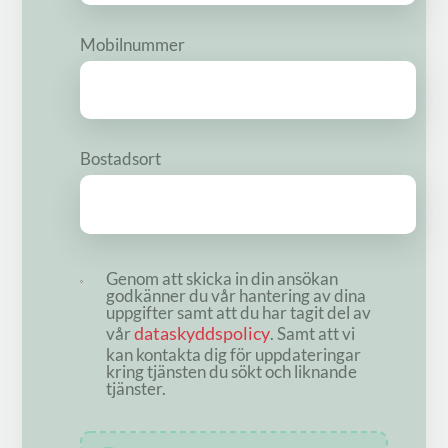
Mobilnummer
Bostadsort
Genom att skicka in din ansökan
godkänner du vår hantering av dina
uppgifter samt att du har tagit del av
dataskyddspolicy
vår
. Samt att vi
kan kontakta dig för uppdateringar
kring tjänsten du sökt och liknande
tjänster.