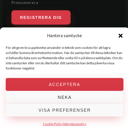
Prenumerera
REGISTRERA DIG
Hantera samtycke
För att ge en bra upplevelse använder vi teknik som cookies för att lagra
och/eller komma åt enhetsinformation. När du samtycker till dessa tekniker kan
vi behandla data som surfbeteende eller unika ID:n på denna webbplats. Om du
inte samtycker eller om du återkallar ditt samtycke kan detta påverka vissa
funktioner negativt.
ACCEPTERA
COPYRIGHT © 2026 IKETT
COOKIES
SEKRETESSPOLICY
VISSELBLÅSNING
NEKA
VISA PREFERENSER
Cookie Policy
Sekretesspolicy